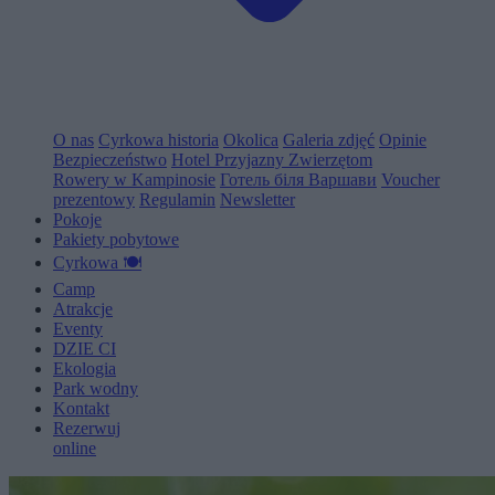
O nas
Cyrkowa historia
Okolica
Galeria zdjęć
Opinie
Bezpieczeństwo
Hotel Przyjazny Zwierzętom
Rowery w Kampinosie
Готель біля Варшави
Voucher
prezentowy
Regulamin
Newsletter
Pokoje
Pakiety pobytowe
Cyrkowa 🍽️
Camp
Atrakcje
Eventy
D
Z
I
E
C
I
Ekologia
Park wodny
Kontakt
Rezerwuj
online