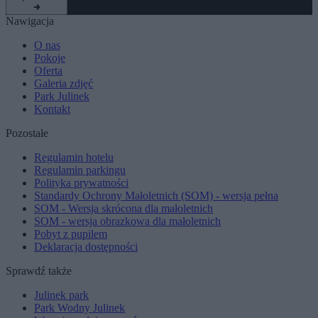
Nawigacja
O nas
Pokoje
Oferta
Galeria zdjęć
Park Julinek
Kontakt
Pozostałe
Regulamin hotelu
Regulamin parkingu
Polityka prywatności
Standardy Ochrony Małoletnich (SOM) - wersja pełna
SOM - Wersja skrócona dla małoletnich
SOM - wersja obrazkowa dla małoletnich
Pobyt z pupilem
Deklaracja dostępności
Sprawdź także
Julinek park
Park Wodny Julinek