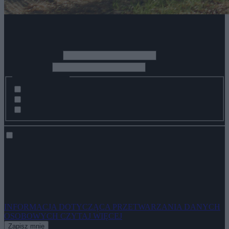
Zapisz się do newslettera
*
Imię i nazwisko
*
Adres Email
Zainteresowania:
Pobyty indywidualne i rodzinne
Pobyty biznesowe i konferencje
Wydarzenia z życia hotelu
Wyrażam zgodę na przetwarzanie moich danych osobowych przez
spółkę ZPR Sp. z o.o. z siedzibą w Warszawie, adres do
korespondencji: ul. Jubilerska 10, 04-190 Warszawa w celu
otrzymywania newslettera na podany przeze mnie adres poczty e-
mail.
INFORMACJA DOTYCZĄCA PRZETWARZANIA DANYCH
OSOBOWYCH
CZYTAJ WIĘCEJ
Zapisz mnie