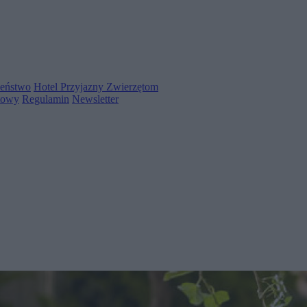
zeństwo
Hotel Przyjazny Zwierzętom
towy
Regulamin
Newsletter