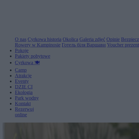
O nas
Cyrkowa historia
Okolica
Galeria zdjęć
Opinie
Bezpiec
Rowery w Kampinosie
Готель біля Варшави
Voucher prezen
Pokoje
Pakiety pobytowe
Cyrkowa 🍽️
Camp
Atrakcje
Eventy
D
Z
I
E
C
I
Ekologia
Park wodny
Kontakt
Rezerwuj
online