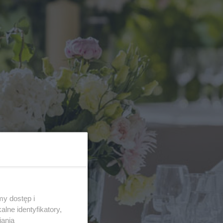
y dostęp i
lne identyfikatory,
iania