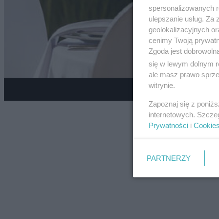
spersonalizowanych re
ulepszanie usług. Za
geolokalizacyjnych or
cenimy Twoją prywatno
Zgoda jest dobrowoln
się w lewym dolnym r
ale masz prawo sprzec
witrynie.
Galeria zdjęć
Zapoznaj się z poniż
internetowych. Szcze
Prywatności
i
Cookie
PARTNERZY