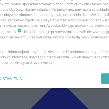
klam, wybór spersonalizowanych treści, pomiar reklam i treści, bad
 zgodą Użytkownika my i Zaufani Partnerzy możemy używać dokład
az aktywnie skanować charakterystykę urządzenia do celów identyfi
ść, prosimy o zgodę na korzystanie z tych technologii poprzez klikn
a i zawsze możesz ją zmienić/wycofać klikając przycisk ustawień pr
ogu strony
. Niektóre rodzaje przetwarzania danych nie wymagaj
iwić się takiemu przetwarzaniu. Preferencje będą miały zastosowanie
szymi informacjami, abyś mógł świadomie i komfortowo korzystać z
gółowe informacje dotyczące przetwarzania Twoich danych znajdzi
s
oraz po kliknięciu w „Ustawienia”.
USTAWIENIA