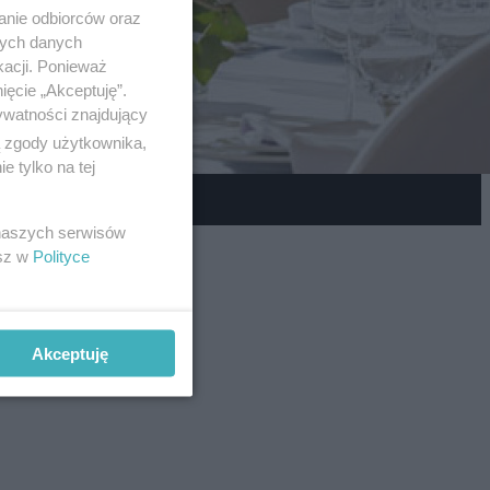
anie odbiorców oraz
nych danych
kacji. Ponieważ
ięcie „Akceptuję”.
ywatności znajdujący
ą zgody użytkownika,
 tylko na tej
 naszych serwisów
esz w
Polityce
Akceptuję