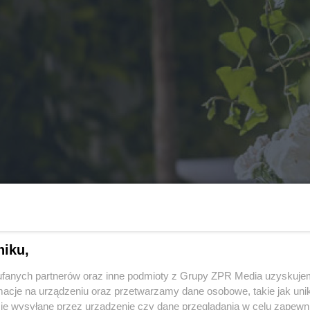
niku,
fanych partnerów oraz inne podmioty z Grupy ZPR Media uzyskujem
cje na urządzeniu oraz przetwarzamy dane osobowe, takie jak unika
je wysyłane przez urządzenie czy dane przeglądania w celu zapewn