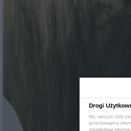
Drogi Użytkow
My, naszych 1162 zau
przechowujemy informa
standardowe informac