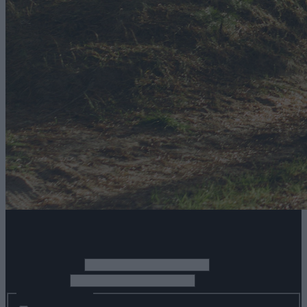
Zapisz się do newslettera
*
Imię i nazwisko
*
Adres Email
Zainteresowania: