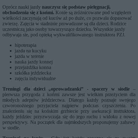
Oprócz nauki jazdy
nauczysz się podstaw pielęgnacji,
obchodzenia się z końmi.
Konie są zróżnicowane pod względem
wielkości zaczynają od kuców aż po duże, co pozwala dopasować
zwierzę. Zajęcia w stadninie prowadzone są dla dzieci. Rodzice
uczestniczą jako osoby towarzyszące dziecku. Wszystkie jazdy
odbywaja sie, pod opieką wykwalifikowanego instruktora PZJ.
hipoterapia
jazda na kucyku
jazda w terenie
nauka jazdy konnej
przejażdżka konna
szkółka jeździecka
zajęcia indywidualne
Treningi dla dzieci „oprowadzanki” - spacery w siodle
–
pierwsza przygoda z końmi zawsze jest wielkim przeżyciem dla
młodych adeptów jeździectwa. Dlatego każdy poznaje swojego
czworonożnego przyjaciela najpierw podczas czyszczenia. Po
znalezieniu się na końskim grzbiecie przy asekuracji instruktora,
każdy jeździec przyzwyczaja się do jego ruchu i widoku z nowej
perspektywy. Na początek dla najmłodszych proponujemy zabawy
w siodle.