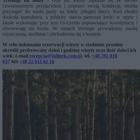
Treningi na lonży
- Gdy już każdy zapozna się ze swoim
czworonożnym przyjacielem i poprawi swoją kondycję, można
przystąpić do nauki jazdy na lonży (długiej lince). Koń chodzi
dookoła instruktora, a jeździec stawia pierwsze kroki w stępie i
kłusie wykonując przy tym ćwiczenia poprawiające koordynację i
równowagę na koniu. W ramach treningu prowadzimy naukę
czyszczenia, siodłania i obchodzenia się z koniem.
W celu dokonania rezerwacji wizyty w stadninie prosimy
określić preferowany dzień i godzinę wizyty oraz ilość dzieci ich
wiek: e-mail
recepcja@julinek.com.pl
tel.
+48 781 810
037
lub
+48 22 611 61 16