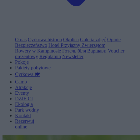
O nas
Cyrkowa historia
Okolica
Galeria zdjęć
Opinie
Bezpieczeństwo
Hotel Przyjazny Zwierzętom
Rowery w Kampinosie
Готель біля Варшави
Voucher
prezentowy
Regulamin
Newsletter
Pokoje
Pakiety pobytowe
Cyrkowa 🍽️
Camp
Atrakcje
Eventy
D
Z
I
E
C
I
Ekologia
Park wodny
Kontakt
Rezerwuj
online