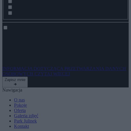
Pobyty indywidualne i rodzinne
Pobyty biznesowe i konferencje
Wydarzenia z życia hotelu
Wyrażam zgodę na przetwarzanie moich danych osobowych przez
spółkę ZPR Sp. z o.o. z siedzibą w Warszawie, adres do
korespondencji: ul. Jubilerska 10, 04-190 Warszawa w celu
otrzymywania newslettera na podany przeze mnie adres poczty e-
mail.
INFORMACJA DOTYCZĄCA PRZETWARZANIA DANYCH
OSOBOWYCH
CZYTAJ WIĘCEJ
Zapisz mnie
Nawigacja
O nas
Pokoje
Oferta
Galeria zdjęć
Park Julinek
Kontakt