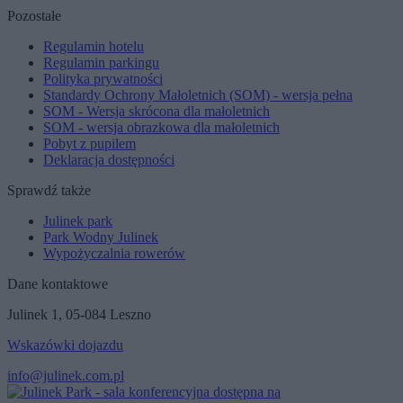
Pozostałe
Regulamin hotelu
Regulamin parkingu
Polityka prywatności
Standardy Ochrony Małoletnich (SOM) - wersja pełna
SOM - Wersja skrócona dla małoletnich
SOM - wersja obrazkowa dla małoletnich
Pobyt z pupilem
Deklaracja dostępności
Sprawdź także
Julinek park
Park Wodny Julinek
Wypożyczalnia rowerów
Dane kontaktowe
Julinek 1, 05-084 Leszno
Wskazówki dojazdu
info@julinek.com.pl