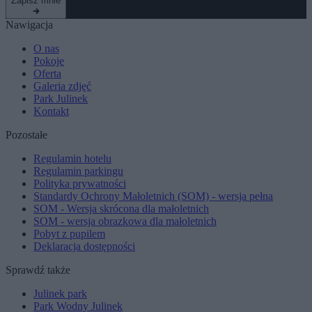
Zapisz mnie
Nawigacja
O nas
Pokoje
Oferta
Galeria zdjęć
Park Julinek
Kontakt
Pozostałe
Regulamin hotelu
Regulamin parkingu
Polityka prywatności
Standardy Ochrony Małoletnich (SOM) - wersja pełna
SOM - Wersja skrócona dla małoletnich
SOM - wersja obrazkowa dla małoletnich
Pobyt z pupilem
Deklaracja dostępności
Sprawdź także
Julinek park
Park Wodny Julinek