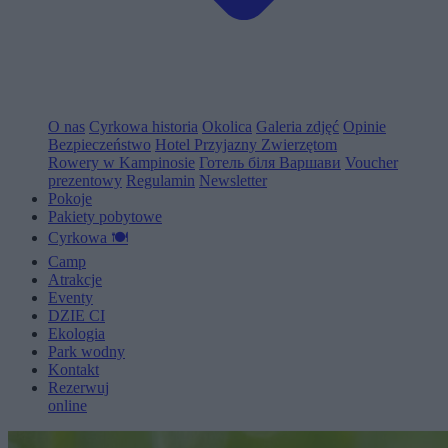
O nas
Cyrkowa historia
Okolica
Galeria zdjęć
Opinie
Bezpieczeństwo
Hotel Przyjazny Zwierzętom
Rowery w Kampinosie
Готель біля Варшави
Voucher
prezentowy
Regulamin
Newsletter
Pokoje
Pakiety pobytowe
Cyrkowa 🍽️
Camp
Atrakcje
Eventy
D
Z
I
E
C
I
Ekologia
Park wodny
Kontakt
Rezerwuj
online