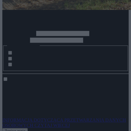
Zapisz się do newslettera
*
Imię i nazwisko
*
Adres Email
Zainteresowania:
Pobyty indywidualne i rodzinne
Pobyty biznesowe i konferencje
Wydarzenia z życia hotelu
Wyrażam zgodę na przetwarzanie moich danych osobowych przez
spółkę ZPR Sp. z o.o. z siedzibą w Warszawie, adres do
korespondencji: ul. Jubilerska 10, 04-190 Warszawa w celu
otrzymywania newslettera na podany przeze mnie adres poczty e-
mail.
INFORMACJA DOTYCZĄCA PRZETWARZANIA DANYCH
OSOBOWYCH
CZYTAJ WIĘCEJ