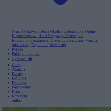
O nas
Cyrkowa historia
Okolica
Galeria zdjęć
Opinie
Bezpieczeństwo
Hotel Przyjazny Zwierzętom
Rowery w Kampinosie
Готель біля Варшави
Voucher
prezentowy
Regulamin
Newsletter
Pokoje
Pakiety pobytowe
Cyrkowa 🍽️
Camp
Atrakcje
Eventy
D
Z
I
E
C
I
Ekologia
Park wodny
Kontakt
Rezerwuj
online