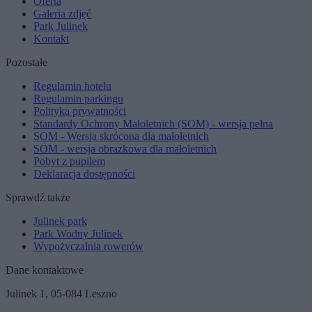
Oferta
Galeria zdjęć
Park Julinek
Kontakt
Pozostałe
Regulamin hotelu
Regulamin parkingu
Polityka prywatności
Standardy Ochrony Małoletnich (SOM) - wersja pełna
SOM - Wersja skrócona dla małoletnich
SOM - wersja obrazkowa dla małoletnich
Pobyt z pupilem
Deklaracja dostępności
Sprawdź także
Julinek park
Park Wodny Julinek
Wypożyczalnia rowerów
Dane kontaktowe
Julinek 1, 05-084 Leszno