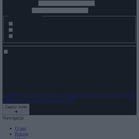
*
Imię i nazwisko
*
Adres Email
Zainteresowania:
Pobyty indywidualne i rodzinne
Pobyty biznesowe i konferencje
Wydarzenia z życia hotelu
Wyrażam zgodę na przetwarzanie moich danych osobowych przez
spółkę ZPR Sp. z o.o. z siedzibą w Warszawie, adres do
korespondencji: ul. Jubilerska 10, 04-190 Warszawa w celu
otrzymywania newslettera na podany przeze mnie adres poczty e-
mail.
INFORMACJA DOTYCZĄCA PRZETWARZANIA DANYCH
OSOBOWYCH
CZYTAJ WIĘCEJ
Zapisz mnie
Nawigacja
O nas
Pokoje