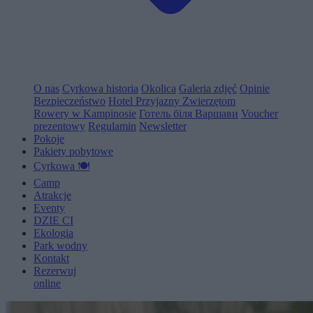
O nas
Cyrkowa historia
Okolica
Galeria zdjęć
Opinie
Bezpieczeństwo
Hotel Przyjazny Zwierzętom
Rowery w Kampinosie
Готель біля Варшави
Voucher
prezentowy
Regulamin
Newsletter
Pokoje
Pakiety pobytowe
Cyrkowa 🍽️
Camp
Atrakcje
Eventy
D
Z
I
E
C
I
Ekologia
Park wodny
Kontakt
Rezerwuj
online