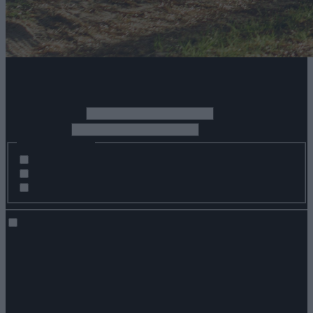
Zapisz się do newslettera
*
Imię i nazwisko
*
Adres Email
Zainteresowania:
Pobyty indywidualne i rodzinne
Pobyty biznesowe i konferencje
Wydarzenia z życia hotelu
Wyrażam zgodę na przetwarzanie moich danych osobowych przez
spółkę ZPR Sp. z o.o. z siedzibą w Warszawie, adres do
korespondencji: ul. Jubilerska 10, 04-190 Warszawa w celu
otrzymywania newslettera na podany przeze mnie adres poczty e-
mail.