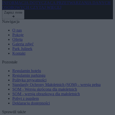
INFORMACJA DOTYCZĄCA PRZETWARZANIA DANYCH
OSOBOWYCH
CZYTAJ WIĘCEJ
Zapisz mnie
Nawigacja
O nas
Pokoje
Oferta
Galeria zdjęć
Park Julinek
Kontakt
Pozostałe
Regulamin hotelu
Regulamin parkingu
Polityka prywatności
Standardy Ochrony Małoletnich (SOM) - wersja pełna
SOM - Wersja skrócona dla małoletnich
SOM - wersja obrazkowa dla małoletnich
Pobyt z pupilem
Deklaracja dostępności
Sprawdź także